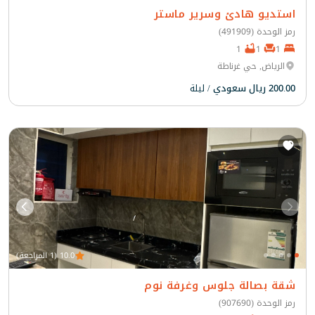
استديو هادئ وسرير ماستر
رمز الوحدة (491909)
1
1
1
الرياض, حي غرناطة
200.00 ريال سعودي
/ ليلة
10.0 (1 المراجعة)
شقة بصالة جلوس وغرفة نوم
رمز الوحدة (907690)