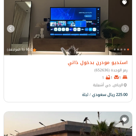
10.0 (1 المراجعة)
استديو مودرن بدخول ذاتي
رمز الوحدة (652636)
1
1
1
الرياض, حي أشبيلية
225.00 ريال سعودي
/ ليلة