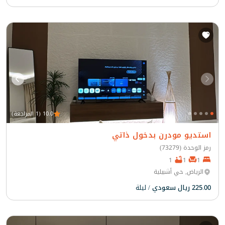
10.0 (1 المراجعة)
استديو مودرن بدخول ذاتي
رمز الوحدة (73279)
1
1
1
الرياض, حي أشبيلية
225.00 ريال سعودي
/ ليلة