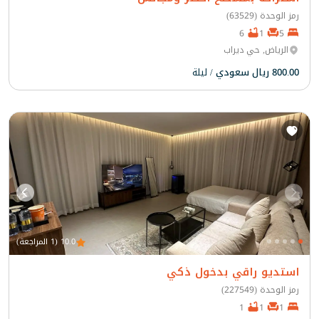
رمز الوحدة (63529)
6
1
5
الرياض, حي ديراب
800.00 ريال سعودي
/ ليلة
10.0 (1 المراجعة)
استديو راقي بدخول ذكي
رمز الوحدة (227549)
1
1
1