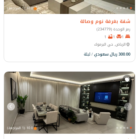
10.0 (1 المراجعة)
شقة بغرفة نوم وصالة
رمز الوحدة (234779)
1
1
1
الرياض, حي اليرموك
300.00 ريال سعودي
/ ليلة
10.0 (1 المراجعة)