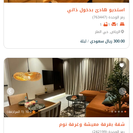
استديو هادئ بدخول ذاتي
رمز الوحدة (763447)
1
1
1
الرياض, حي الملز
300.00 ريال سعودي
/ ليلة
10.0 (1 المراجعة)
شقة بغرفة معيشة وغرفة نوم
رمز الوحدة (242199)