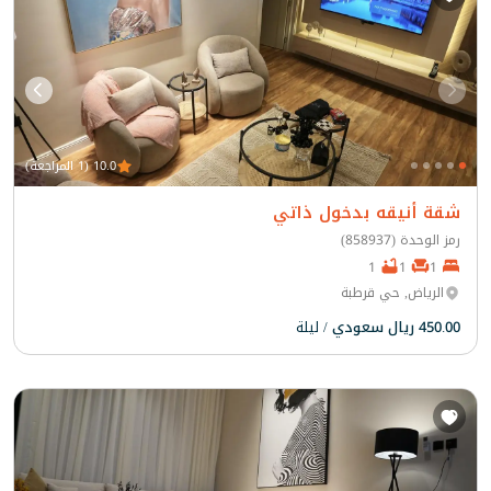
10.0 (1 المراجعة)
شقة أنيقه بدخول ذاتي
رمز الوحدة (858937)
1
1
1
الرياض, حي قرطبة
450.00 ريال سعودي
/ ليلة