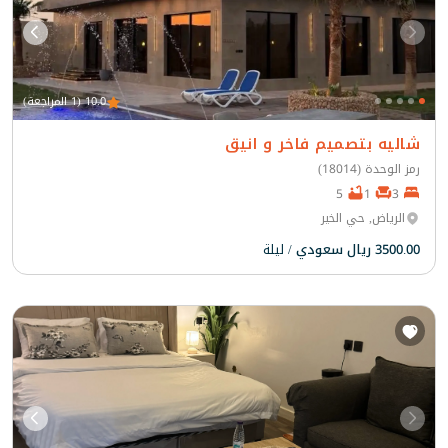
10.0 (1 المراجعة)
شاليه بتصميم فاخر و انيق
رمز الوحدة (18014)
5
1
3
الرياض, حي الخير
3500.00 ريال سعودي
/ ليلة