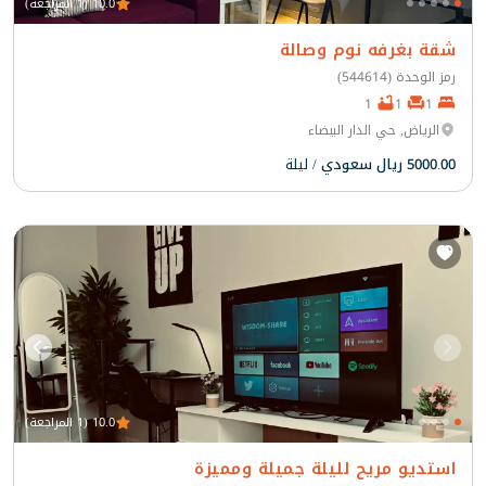
10.0 (1 المراجعة)
شقة بغرفه نوم وصالة
رمز الوحدة (544614)
1
1
1
الرياض, حي الدار البيضاء
5000.00 ريال سعودي
/ ليلة
10.0 (1 المراجعة)
استديو مريح لليلة جميلة ومميزة