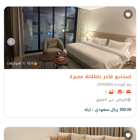
10.0 (1 المراجعة)
استديو فاخر باطلالة مميزة
رمز الوحدة (505000)
1
1
1
الرياض, حي العقيق
300.00 ريال سعودي
/ ليلة