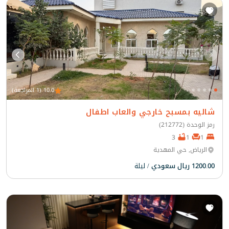
10.0 (1 المراجعة)
شاليه بمسبح خارجي والعاب اطفال
رمز الوحدة (212772)
3
1
1
الرياض, حي المهدية
1200.00 ريال سعودي
/ ليلة