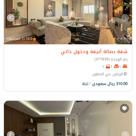
10.0 (1 المراجعة)
شقة بصالة أنيقة ودخول ذاتي
رمز الوحدة (377839)
1
1
1
الرياض, حي التعاون
310.00 ريال سعودي
/ ليلة