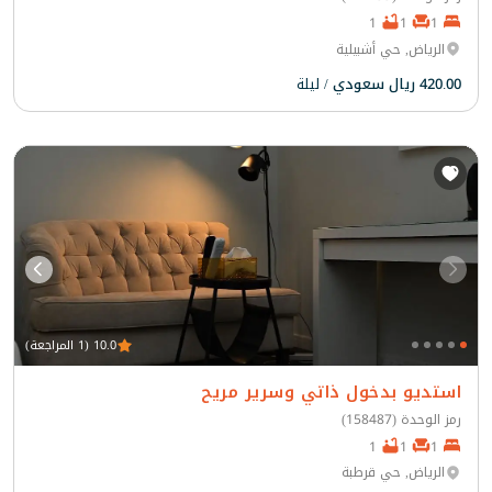
1
1
1
الرياض, حي أشبيلية
420.00 ريال سعودي
/ ليلة
10.0 (1 المراجعة)
استديو بدخول ذاتي وسرير مريح
رمز الوحدة (158487)
1
1
1
الرياض, حي قرطبة