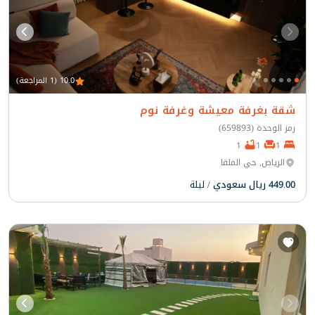
10.0 (1 المراجعة)
شقة بغرفة معيشة وغرفة نوم
رمز الوحدة (659893)
1
1
1
الرياض, حي الملقا
449.00 ريال سعودي
/ ليلة