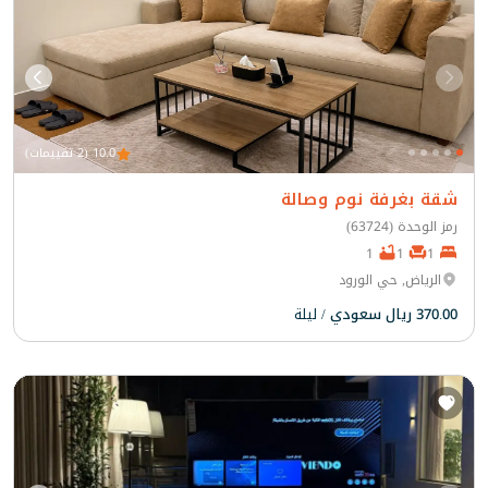
10.0 (2 تقييمات)
شقة بغرفة نوم وصالة
رمز الوحدة (63724)
1
1
1
الرياض, حي الورود
370.00 ريال سعودي
/ ليلة