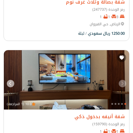
شقة بصالة وثلاث غرف نوم
رمز الوحدة (247737)
1
1
3
الرياض, حي القيروان
1250.00 ريال سعودي
/ ليلة
10.0 (1 المراجعة)
شقة أنيقه بدخول ذكي
رمز الوحدة (159790)
1
1
1