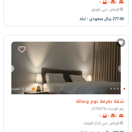
1
1
1
الرياض, حي طويق
277.00 ريال سعودي
/ ليلة
10.0 (1 المراجعة)
شقة بغرفة نوم وصالة
رمز الوحدة (578373)
1
1
1
الرياض, حي الدار البيضاء