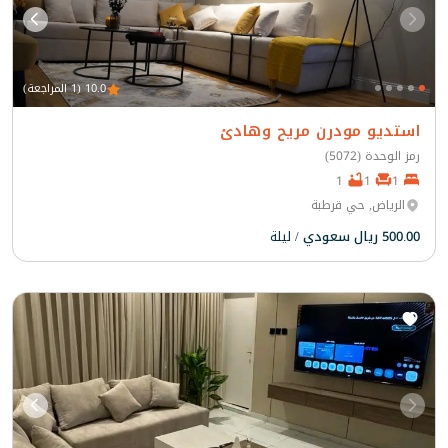
10.0 (1 المراجعة)
استديو مودرن مريح وهادئ
رمز الوحدة (5072)
1
1
1
الرياض, حي قرطبة
500.00 ريال سعودي
/ ليلة