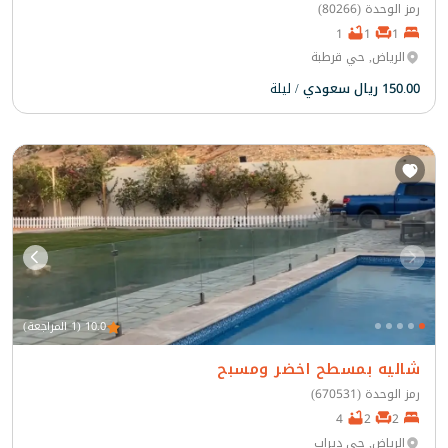
رمز الوحدة (80266)
1
1
1
الرياض, حي قرطبة
150.00 ريال سعودي
/ ليلة
10.0 (1 المراجعة)
شاليه بمسطح اخضر ومسبح
رمز الوحدة (670531)
4
2
2
الرياض, حي ديراب