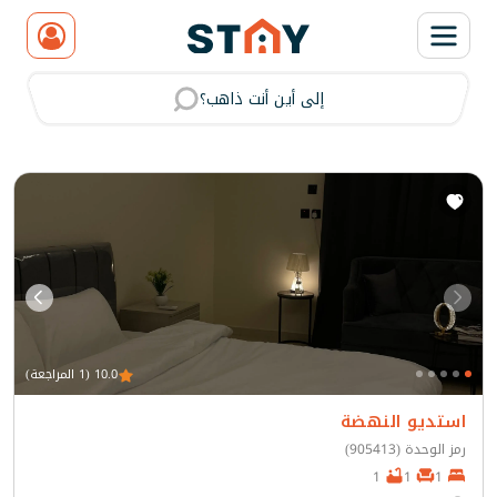
إلى أين أنت ذاهب؟
مسح
10.0 (1 المراجعة)
استديو النهضة
رمز الوحدة (905413)
1
1
1