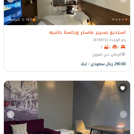
10.0 (1 المراجعة)
استديو بسرير ماستر وجلسة جانبيه
رمز الوحدة (410810)
1
1
1
الرياض, حي المروج
290.00 ريال سعودي
/ ليلة