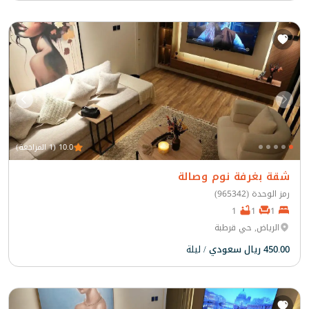
10.0 (1 المراجعة)
شقة بغرفة نوم وصالة
رمز الوحدة (965342)
1
1
1
الرياض, حي قرطبة
450.00 ريال سعودي
/ ليلة