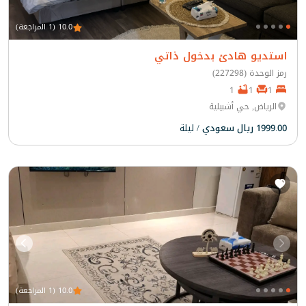
10.0 (1 المراجعة)
استديو هادئ بدخول ذاتي
رمز الوحدة (227298)
1
1
1
الرياض, حي أشبيلية
1999.00 ريال سعودي
/ ليلة
10.0 (1 المراجعة)