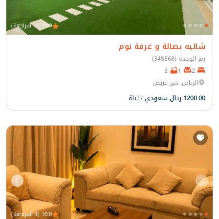
10.0 (1 المراجعة)
شاليه بصالة و غرفة نوم
رمز الوحدة (345368)
3
1
2
الرياض, حي عريض
1200.00 ريال سعودي
/ ليلة
10.0 (1 المراجعة)