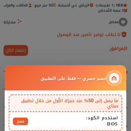
10.0
(1 تقييمات)
الرياض, حي أشبيلية
50 متر مربع
العائلات والعزاب
3 سعة الأشخاص
مفضل
مشاركة
لا يُطلب توفير تأمين عند الوصول.
المرافق
إظهار الكل
غرف المعيشة والمقاعد
خصم حصري — فقط على التطبيق
مسابح
ما يصل إلى
50%
عند حجزك الأول من خلال تطبيق
ستاي
المرافق والإضافات
استخدم الكود:
نسخ
DOS
غرف النوم