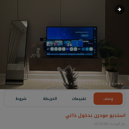
وصف
تقييمات
الخريطة
شروط
استديو مودرن بدخول ذاتي
رمز الوحدة (652636)