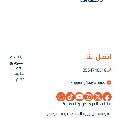
مجفف شعر
اتصل بنا
الرئيسية
استوديو
شقة
0554740518
شاليه
مخيم
Support@stay.com.sa
بيانات الترخيص والتصنيف:
- مرخصة من وزارة السياحة برقم الترخيص: