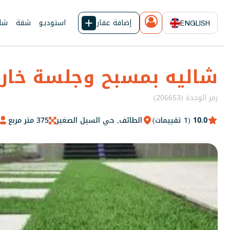
إضافة عقار
استوديو
شقة
شال
ENGLISH
شاليه بمسبح وجلسة خار
رمز الوحدة (206653)
10.0
(1 تقييمات)
الطائف, حي السيل الصغير
375 متر مربع