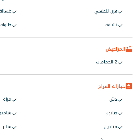
فرن للطهي
غسالة
نشافة
طاولة
المراحيض
2 الحمامات
خيارات المراح
دش
مرآة
صابون
شامبو
مناديل
سلبر