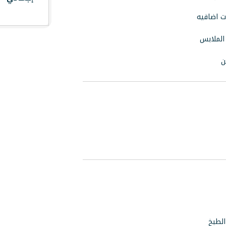
حمّل التطبيق الآن واستخدم كود الخصم أدناه
ت اضافيه
الملابس
استخدم الكود:
ما يصل إلى
50%
عند حجزك الأول من
DOS
ن
خلال تطبيق ستاي
نسخ
حمّل التطبيق
إغلاق
الطبخ