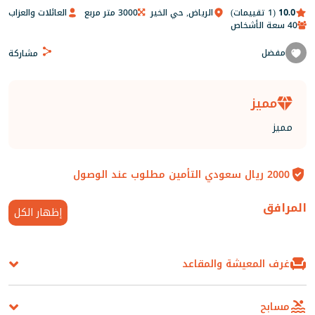
10.0
(1 تقييمات)
الرياض, حي الخير
3000 متر مربع
العائلات والعزاب
40 سعة الأشخاص
مفضل
مشاركة
مميز
مميز
2000 ريال سعودي التأمين مطلوب عند الوصول
المرافق
خصم حصري — فقط على التطبيق
إظهار الكل
ما يصل إلى
50%
عند حجزك الأول من خلال تطبيق
غرف المعيشة والمقاعد
ستاي
استخدم الكود:
مسابح
نسخ