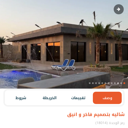
وصف
تقييمات
الخريطة
شروط
شاليه بتصميم فاخر و انيق
رمز الوحدة (18014)