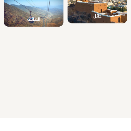
حائل
الطائف