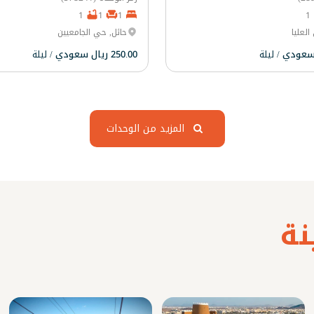
1
1
1
1
العليا
حائل, حي الجامعيين
/ ليلة
250.00 ريال سعودي
/ ليلة
المزيد من الوحدات
ة