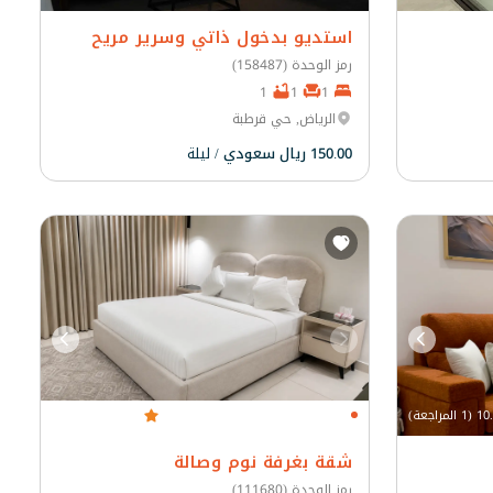
استديو بدخول ذاتي وسرير مريح
رمز الوحدة (158487)
1
1
1
الرياض, حي قرطبة
150.00 ريال سعودي
/ ليلة
(1 المراجعة)
10.0 (1 المراجعة)
شقة بغرفة نوم وصالة
رمز الوحدة (111680)