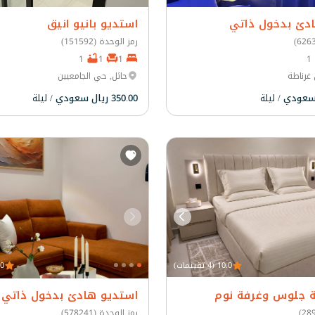
دئ بدخول ذاتي
استديو بانيو انيق
رمز الوحدة (151592)
1
1
1
1
غرناطة
حائل, حي الجامعيين
/ ليلة
350.00 ريال سعودي
/ ليلة
10.0 (4 تقييمات)
10.0 
 جلوس وغرفة نوم
استديو هادئ بدخول ذاتي
رمز الوحدة (578241)