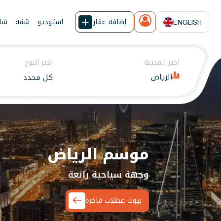
إضافة عقار
استوديو
شقة
شال
ENGLISH
اختر المدينة
اختر النوع
الرياض
كل محدد
يجار شاليهات واستراحات وشق
موسم الرياض
وجهة سياحية رائعة
بيوت عطلات فاخرة