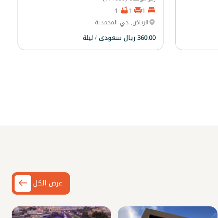
1
1
1
الرياض, حي المحمدية
360.00 ريال سعودي
/ ليلة
عرض الكل