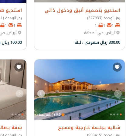
استديو بتصميم أنيق ودخول ذاتي
استديو ها
رمز الوحدة (327933)
رمز الوحدة (62631)
1
1
1
1
1
الرياض, حي الصحافة
الرياض, حي 
300.00 ريال سعودي
/ ليلة
100.00 ريال سعودي
9.5 (1 المراجعة)
شاليه بجلسة خارجية ومسبح
شقة بصالة
رمز الوحدة (903415)
رمز الوحدة (2896)