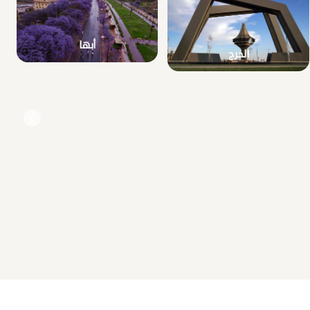
أبها
الخرج