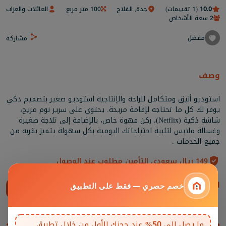
10.0
(1 تقييمات)
جدة, الفلاح
100 متر مربع
العائلات والعزاب
2 سعة الأشخاص
مفضل
مشاركة
وصف
استوديو أنيق ومتكامل للراحة والإنتاجية استوديو صغير بتصميم ذكي
يوفر لك كل ما تحتاجه لإقامة مريحة. يحتوي على سرير نوم مريح،
شاشة ذكية (Netflix)، ركن قهوة خاص، بالإضافة إلى ثلاجة صغيرة
وغسالة ملابس لتلبية احتياجاتك اليومية بكل سهولة يتميز بقربه من
جميع الخدمات .
149 ريال سعودي التأمين مطلوب عند الوصول
المرافق
خصم حصري — فقط على التطبيق
إظهار الكل
ما يصل إلى
50%
عند حجزك الأول من خلال تطبيق
غرف المعيشة والمقاعد