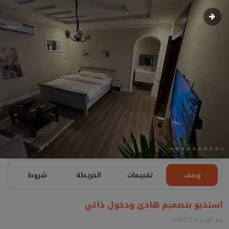
وصف
تقييمات
الخريطة
شروط
استديو بتصميم هادئ ودخول ذاتي
رمز الوحدة (10877)