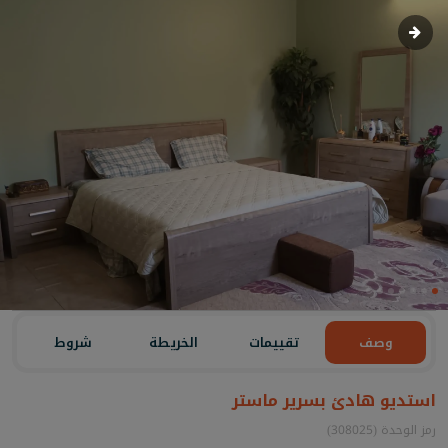
وصف
تقييمات
الخريطة
شروط
استديو هادئ بسرير ماستر
رمز الوحدة (308025)