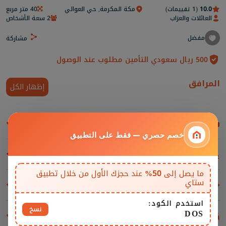
10.0
(1 تقييمات)
مكة المكرمة, حي العوالي
40 متر مربع
العائلات والعزاب
2 سعة الأشخاص
مفضل
مشاركة
500 ريال سعودي التأمين مطلوب عند الوصول
المرافق
إظهار الكل
غرف المعيشة والمقاعد
خصم حصري — فقط على التطبيق
مسابح
ما يصل إلى
50%
عند حجزك الأول من خلال تطبيق
ستاي
المرافق والإضافات
استخدم الكود:
نسخ
DOS
غرف النوم