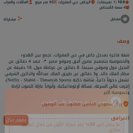
10.0
(1 تقييمات)
الرياض, حي المغرزات
85 متر مربع
العائلات والعزاب
4 سعة الأشخاص
مفضل
مشاركة
وصف
شقة فاخرة بمدخل خاص في حي المغرزات، تجمع بين الهدوء
والخصوصية بتصميم عصري أنيق وموقع مميز. 📍 تبعد 4 دقائق عن
النخيل مول وموڤي سينما، 8 دقائق عن غرناطة مول، 18 دقيقة عن
مطار الملك خالد، و3 دقائق عن طريق الملك عبدالله والدائري الشرقي.
تشمل دخولاً ذاتياً، شاشة ذكية (Netflix - Shahid - Thmanyah Sports)،
إنترنت عالي السرعة، غسالة أوتوماتيكية، وأبواباً عازلة للصوت لراحة
وخصوصية أكبر.
ريال سعودي التأمين مطلوب عند الوصول
خصم حصري — فقط على التطبيق
المرافق
إظهار الكل