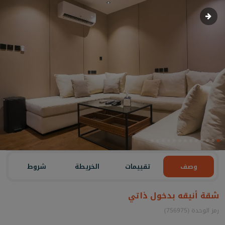
وصف
تقييمات
الخريطة
شروط
شقة أنيقه بدخول ذاتي
رمز الوحدة (756975)