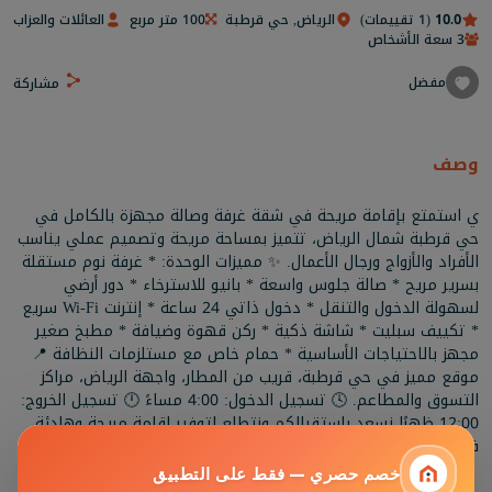
10.0
(1 تقييمات)
الرياض, حي قرطبة
100 متر مربع
العائلات والعزاب
3 سعة الأشخاص
مفضل
مشاركة
وصف
ي استمتع بإقامة مريحة في شقة غرفة وصالة مجهزة بالكامل في
حي قرطبة شمال الرياض، تتميز بمساحة مريحة وتصميم عملي يناسب
الأفراد والأزواج ورجال الأعمال. ✨ مميزات الوحدة: * غرفة نوم مستقلة
بسرير مريح * صالة جلوس واسعة * بانيو للاسترخاء * دور أرضي
لسهولة الدخول والتنقل * دخول ذاتي 24 ساعة * إنترنت Wi-Fi سريع
* تكييف سبليت * شاشة ذكية * ركن قهوة وضيافة * مطبخ صغير
مجهز بالاحتياجات الأساسية * حمام خاص مع مستلزمات النظافة 📍
موقع مميز في حي قرطبة، قريب من المطار، واجهة الرياض، مراكز
التسوق والمطاعم. 🕓 تسجيل الدخول: 4:00 مساءً 🕛 تسجيل الخروج:
12:00 ظهرًا نسعد باستقبالكم ونتطلع لتوفير إقامة مريحة وهادئة
في The Q Apartments. 🏡
خصم حصري — فقط على التطبيق
1 ريال سعودي التأمين مطلوب عند الوصول