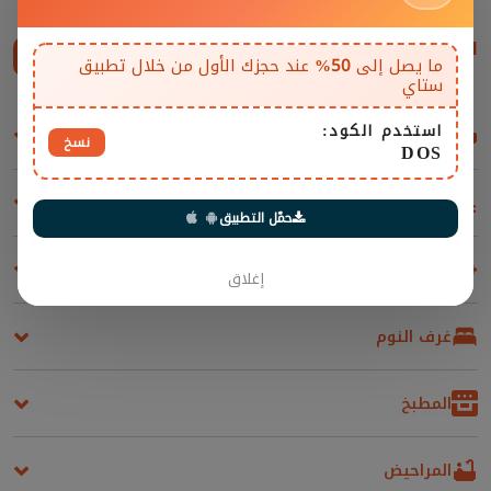
المرافق
إظهار الكل
ما يصل إلى
50%
عند حجزك الأول من خلال تطبيق
ستاي
استخدم الكود:
غرف المعيشة والمقاعد
نسخ
DOS
مسابح
حمّل التطبيق
المرافق والإضافات
إغلاق
غرف النوم
المطبخ
المراحيض