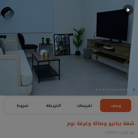
وصف
تقييمات
الخريطة
شروط
شقة ببانيو وصالة وغرفة نوم
رمز الوحدة (5658)