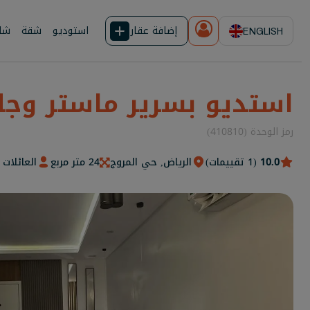
إضافة عقار
استوديو
شقة
شال
ENGLISH
استديو بسرير ماستر وجل
رمز الوحدة (410810)
10.0
(1 تقييمات)
الرياض, حي المروج
24 متر مربع
العائلات 