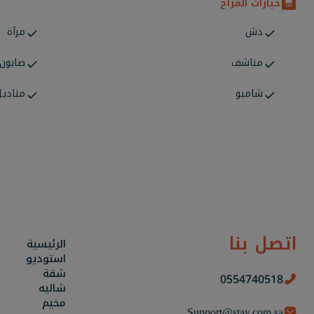
خيارات المراح
دش
مرآة
مناشف
صابون
شامبو
منادي
اتصل بنا
الرئيسية
استوديو
شقة
0554740518
شاليه
مخيم
Support@stay.com.sa