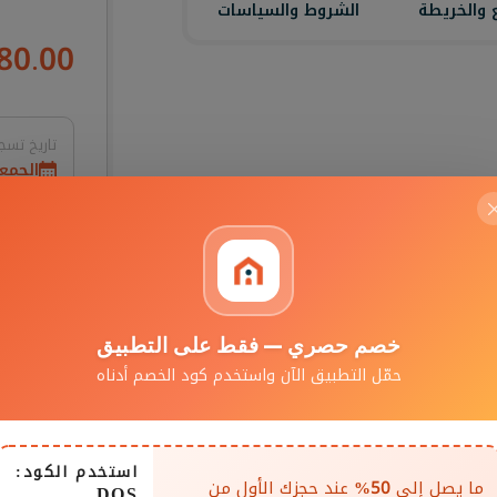
 والخريطة
الشروط والسياسات
80.00
تاريخ تسج
الجمعة, 7 أغس
وقت تسجي
04:00 PM
خصم حصري — فقط على التطبيق
حمّل التطبيق الآن واستخدم كود الخصم أدناه
1 ليلة
0.00
x
رسوم الخدم
حضار الحيوانات الأليفة
استخدم الكود:
ت خارجية
ما يصل إلى
50%
عند حجزك الأول من
إجمالي
DOS