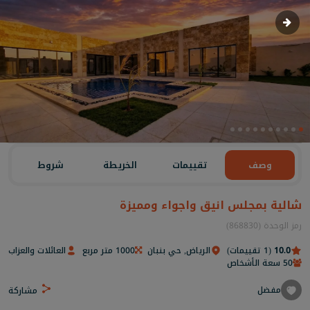
وصف
تقييمات
الخريطة
شروط
شالية بمجلس انيق واجواء ومميزة
رمز الوحدة (868830)
10.0
(1 تقييمات)
الرياض, حي بنبان
1000 متر مربع
العائلات والعزاب
50 سعة الأشخاص
مفضل
مشاركة