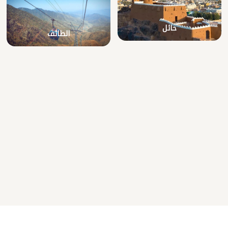
حائل
الطائف