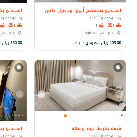
استديو بتصميم أنيق ودخول ذاتي
استديو بد
رمز الوحدة (327933)
رمز الوحدة (158487)
1
1
1
1
1
الرياض, حي الصحافة
الرياض, حي
205.00 ريال سعودي
/ ليلة
150.00 ريال سعودي
10.0 (1 المراجعة)
شقة بغرفة نوم وصالة
استديو بت
رمز الوحدة (111680)
رمز الوحدة (10877)