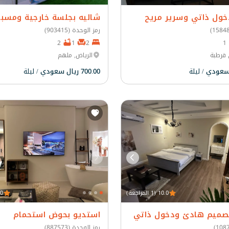
خول ذاتي وسرير مريح
شاليه بجلسة خارجية ومسب
رمز الوحدة (903415)
2
1
2
1
 قرطبة
الرياض, ملهم
/ ليلة
700.00 ريال سعودي
/ ليلة
10.0 (1 المراجعة)
10.0 
صميم هادئ ودخول ذاتي
استديو بحوض استحمام
رمز الوحدة (887573)