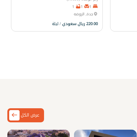
1
1
1
جدة, الروضه
220.00 ريال سعودي
/ ليلة
عرض الكل