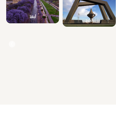
أبها
الخرج