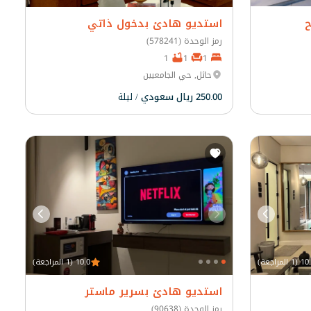
ح
استديو هادئ بدخول ذاتي
رمز الوحدة (578241)
1
1
1
حائل, حي الجامعيين
250.00 ريال سعودي
/ ليلة
(1 المراجعة)
10.0 (1 المراجعة)
استديو هادئ بسرير ماستر
رمز الوحدة (90638)