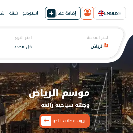
إضافة عقار
استوديو
شقة
شال
ENGLISH
اختر المدينة
اختر النوع
الرياض
كل محدد
يجار شاليهات واستراحات وشق
موسم الرياض
وجهة سياحية رائعة
بيوت عطلات فاخرة