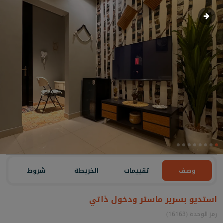
وصف
تقييمات
الخريطة
شروط
استديو بسرير ماستر ودخول ذاتي
رمز الوحدة (16163)