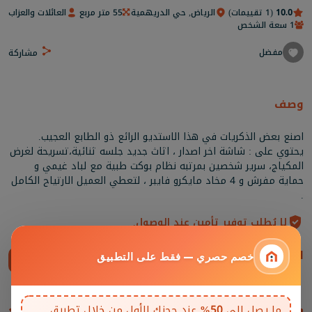
10.0
(1 تقييمات)
الرياض, حي الدريهمية
55 متر مربع
العائلات والعزاب
1 سعة الشخص
مفضل
مشاركة
وصف
اصنع بعض الذكريات في هذا الاستديو الرائع ذو الطابع العجيب.
يحتوي على : شاشة اخر اصدار ، اثاث جديد جلسه ثنائية،تسريحة لغرض
المكياج، سرير شخصين بمرتبه نظام بوكت طبية مع لباد غيمي و
حماية مفرش و 4 مخاد مايكرو فايبر ، لتعطي العميل الارتياح الكامل
.
لا يُطلب توفير تأمين عند الوصول.
المرافق
خصم حصري — فقط على التطبيق
إظهار الكل
ما يصل إلى
50%
عند حجزك الأول من خلال تطبيق
غرف المعيشة والمقاعد