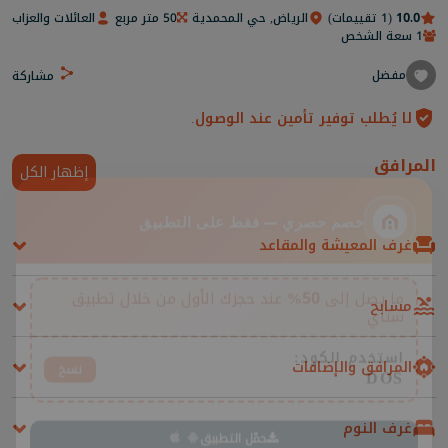
10.0
(1 تقييمات)
الرياض, حي المحمدية
50 متر مربع
العائلات والعزاب
1 سعة الشخص
مفضل
مشاركة
لا يُطلب توفير تأمين عند الوصول.
المرافق
إظهار الكل
غرف المعيشة والمقاعد
خصم حصري — فقط على التطبيق
مسابح
ما يصل إلى
50%
عند حجزك الأول من خلال تطبيق
ستاي
المرافق والإضافات
استخدم الكود:
نسخ
DOS
غرف النوم