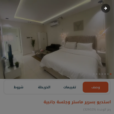
وصف
تقييمات
الخريطة
شروط
استديو بسرير ماستر وجلسة جانبية
رمز الوحدة (326029)