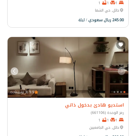
1
1
1
حائل, حي الشفا
245.00 ريال سعودي
/ ليلة
9.9 (3 تقييمات)
استديو هادئ بدخول ذاتي
رمز الوحدة (661106)
1
1
1
حائل, حي الجامعيين