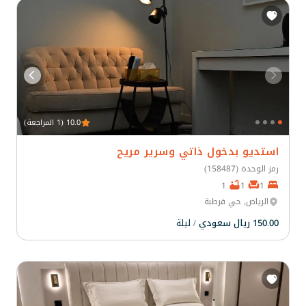
10.0 (1 المراجعة)
استديو بدخول ذاتي وسرير مريح
رمز الوحدة (158487)
1
1
1
الرياض, حي قرطبة
150.00 ريال سعودي
/ ليلة