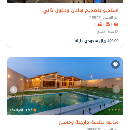
استديو بتصميم هادئ ودخول ذاتي
رمز الوحدة (10877)
1
1
1
جدة, الفلاح
499.00 ريال سعودي
/ ليلة
9.5 (1 المراجعة)
شاليه بجلسة خارجية ومسبح
رمز الوحدة (903415)