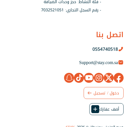
- فئة النشاط: حجز وحدات الضيافة
- رقم السجل التجاري: 7032521051
اتصل بنا
0554740518
Support@stay.com.sa
دخول / تسجيل
أضف عقارك