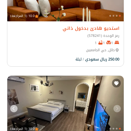
10.0 (1 المراجعة)
استديو هادئ بدخول ذاتي
رمز الوحدة (578241)
1
1
1
حائل, حي الجامعيين
250.00 ريال سعودي
/ ليلة
10.0 (1 المراجعة)