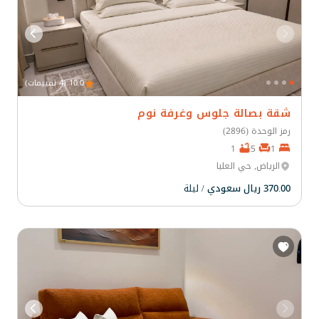
10.0 (4 تقييمات)
شقة بصالة جلوس وغرفة نوم
رمز الوحدة (2896)
1
5
1
الرياض, حي العليا
370.00 ريال سعودي
/ ليلة