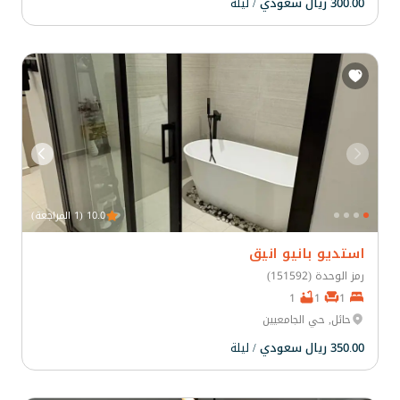
300.00 ريال سعودي
/ ليلة
10.0 (1 المراجعة)
استديو بانيو انيق
رمز الوحدة (151592)
1
1
1
حائل, حي الجامعيين
350.00 ريال سعودي
/ ليلة