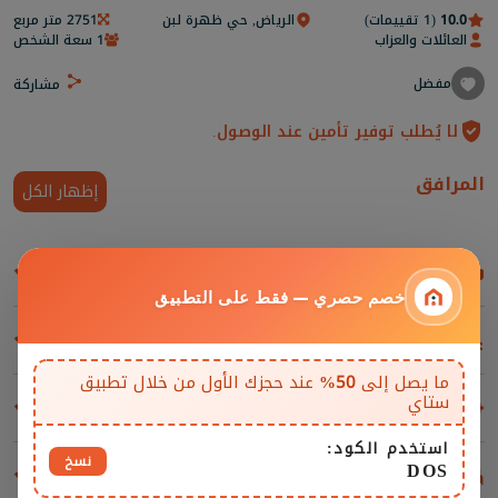
10.0
(1 تقييمات)
الرياض, حي ظهرة لبن
2751 متر مربع
العائلات والعزاب
1 سعة الشخص
مفضل
مشاركة
لا يُطلب توفير تأمين عند الوصول.
المرافق
إظهار الكل
غرف المعيشة والمقاعد
خصم حصري — فقط على التطبيق
مسابح
ما يصل إلى
50%
عند حجزك الأول من خلال تطبيق
ستاي
المرافق والإضافات
استخدم الكود:
نسخ
DOS
غرف النوم