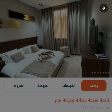
وصف
تقييمات
الخريطة
شروط
شقة مريحة بصالة وغرفة نوم
رمز الوحدة (111179)