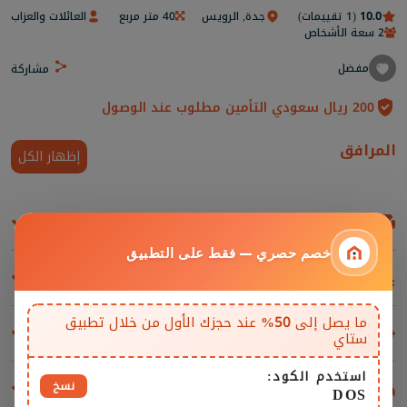
10.0
(1 تقييمات)
جدة, الرويس
40 متر مربع
العائلات والعزاب
2 سعة الأشخاص
مفضل
مشاركة
200 ريال سعودي التأمين مطلوب عند الوصول
المرافق
إظهار الكل
غرف المعيشة والمقاعد
خصم حصري — فقط على التطبيق
مسابح
ما يصل إلى
50%
عند حجزك الأول من خلال تطبيق
المرافق والإضافات
ستاي
استخدم الكود:
نسخ
غرف النوم
DOS