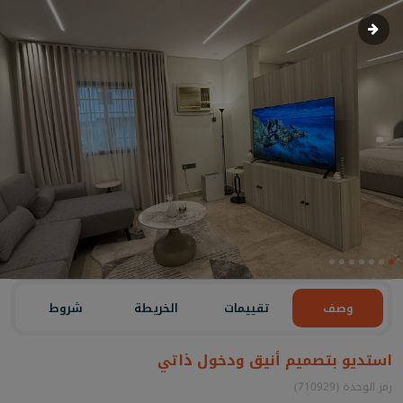
وصف
تقييمات
الخريطة
شروط
استديو بتصميم أنيق ودخول ذاتي
رمز الوحدة (710929)