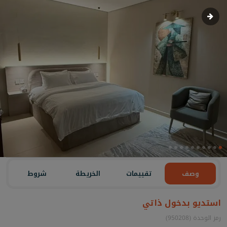
وصف
تقييمات
الخريطة
شروط
استديو بدخول ذاتي
رمز الوحدة (950208)