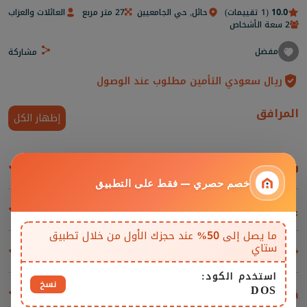
10.0
(1 تقييمات)
حائل, حي الجامعيين
27 متر مربع
العائلات والعزاب
2 سعة الأشخاص
مفضل
مشاركة
ريال سعودي التأمين مطلوب عند الوصول
المرافق
إظهار الكل
غرف المعيشة والمقاعد
خصم حصري — فقط على التطبيق
مسابح
ما يصل إلى
50%
عند حجزك الأول من خلال تطبيق
ستاي
المرافق والإضافات
استخدم الكود:
نسخ
DOS
غرف النوم