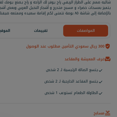
شاليه صمم على الطراز الريفي راح يوفر لك الراحه و راح يصنع يومك 
يتميز بمسحات خضراء و مسبح متدرج و أشجار النخيل العربي وبعض أشج
بالإضافة إلى شاشة ٨٥ بوصة نتمنى لكم إقامة سعيده وممتعه ضيفنا الكريم
المواصفات
تقييمات
الموقع
300 ريال سعودي التأمين مطلوب عند الوصول
غرف المعيشة والمقاعد
يتسع الصالة الرئيسية لـ 2 شخص
يتسع المقاعد الخارجية لـ 2 شخص
الطاولة الطعام تستوعب 1 شخص
مسابح