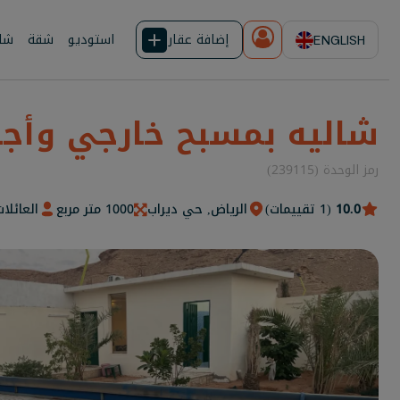
إضافة عقار
استوديو
شقة
شال
ENGLISH
شاليه بمسبح خارجي وأجو
رمز الوحدة (239115)
10.0
(1 تقييمات)
الرياض, حي ديراب
1000 متر مربع
العائلا