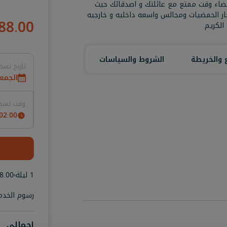
لقضاء وقت ممتع مع عائلتك و اصدقائك حيث
ار الحمضيات ومجالس واسعه داخليه و خارجيه
88.00
 والخريطة
الشروط والسياسات
تاريخ تسج
الجمعة, 7 أغس
وقت تسجي
02:00 PM
1 ليلة
8.00
x
رسوم الخدم
إجمالي