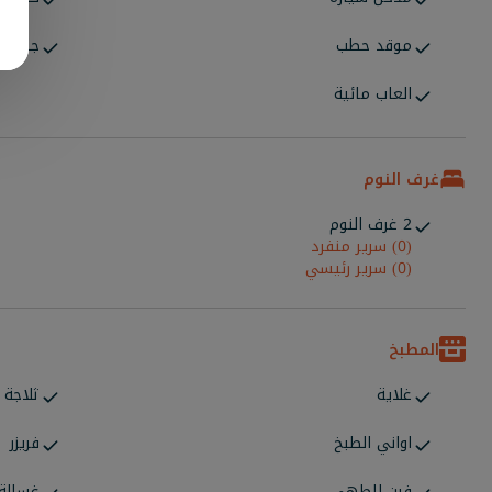
موقد حطب
جلسة خ
العاب مائية
غرف النوم
2 غرف النوم
(0) سرير منفرد
(0) سرير رئيسي
المطبخ
غلاية
ثلاجة
اواني الطبخ
فريزر
فرن للطهي
غسالة