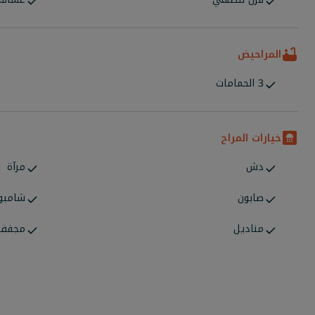
المراحيض
3 الحمامات
خيارات المراح
دش
مرآة
صابون
شامبو
مناديل
مجفف