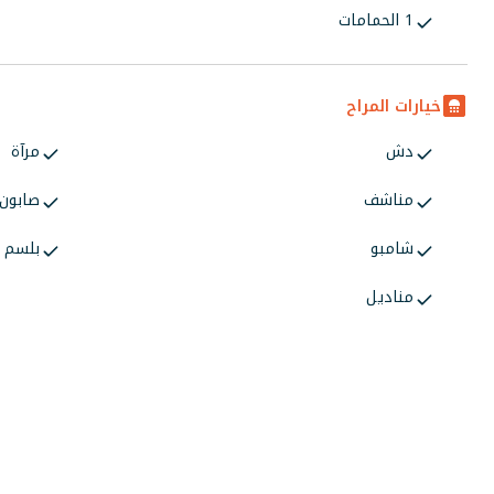
1 الحمامات
خيارات المراح
دش
مرآة
مناشف
صابون
شامبو
بلسم
مناديل