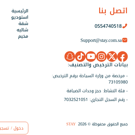
اتصل بنا
الرئيسية
استوديو
شقة
0554740518
شاليه
مخيم
Support@stay.com.sa
بيانات الترخيص والتصنيف:
- مرخصة من وزارة السياحة برقم الترخيص:
73105980
- فئة النشاط: حجز وحدات الضيافة
- رقم السجل التجاري: 7032521051
جميع الحقوق محفوظة © 2026
STAY
دخول / تسجي