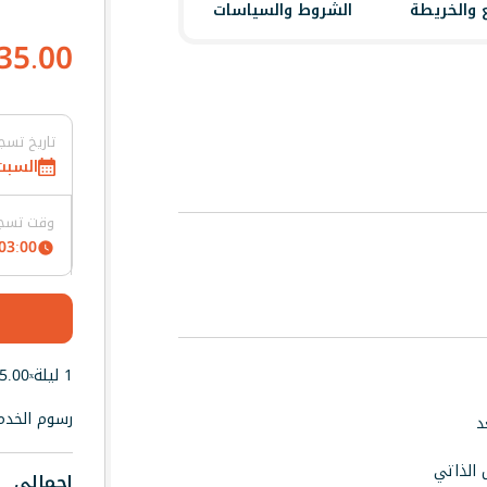
 والخريطة
الشروط والسياسات
35.00
تاريخ تسج
السبت, 8 أغسطس
وقت تسجي
03:00 AM
1 ليلة
5.00
x
خصم حصري — فقط على التطبيق
رسوم الخدم
د
حمّل التطبيق الآن واستخدم كود الخصم أدناه
 الذاتي
إجمالي