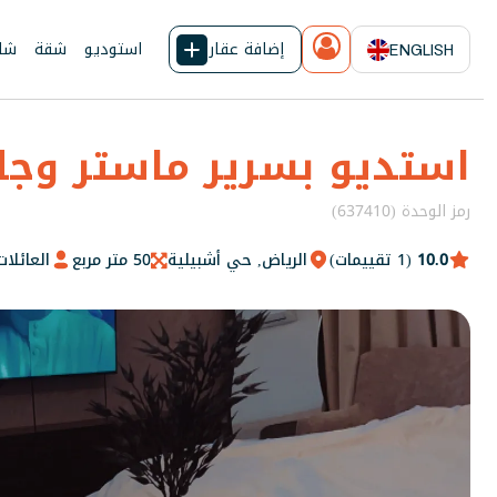
إضافة عقار
استوديو
شقة
شال
ENGLISH
استديو بسرير ماستر وجل
رمز الوحدة (637410)
10.0
(1 تقييمات)
الرياض, حي أشبيلية
50 متر مربع
العائلات