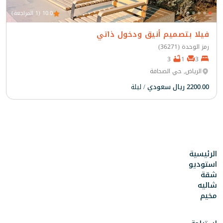
10.0 (1 المراجعة)
فيلا بتصميم أنيق ودخول ذاتي
رمز الوحدة (36271)
3
1
3
الرياض, حي الصحافة
2200.00 ريال سعودي
/ ليلة
الرئيسية
استوديو
شقة
شاليه
مخيم