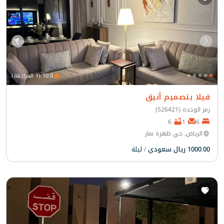
10.0 (1 المراجعة)
فيلا بتصميم أنيق
رمز الوحدة (526421)
6
1
6
الرياض, حي ظهرة نمار
1000.00 ريال سعودي
/ ليلة