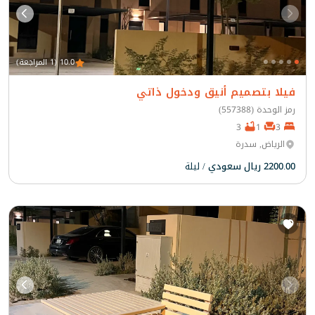
10.0 (1 المراجعة)
فيلا بتصميم أنيق ودخول ذاتي
رمز الوحدة (557388)
3
1
3
الرياض, سدرة
2200.00 ريال سعودي
/ ليلة