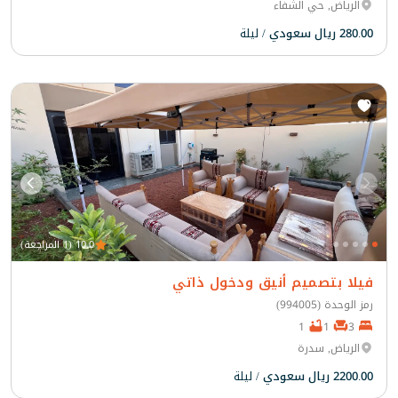
الرياض, حي الشفاء
280.00 ريال سعودي
/ ليلة
10.0 (1 المراجعة)
فيلا بتصميم أنيق ودخول ذاتي
رمز الوحدة (994005)
1
1
3
الرياض, سدرة
2200.00 ريال سعودي
/ ليلة