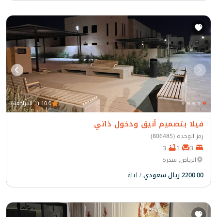
10.0 (1 المراجعة)
فيلا بتصميم أنيق ودخول ذاتي
رمز الوحدة (806485)
3
1
3
الرياض, سدرة
2200.00 ريال سعودي
/ ليلة