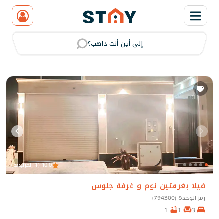
إلى أين أنت ذاهب؟
مسح
10.0 (1 المراجعة)
فيلا بغرفتين نوم و غرفة جلوس
رمز الوحدة (794300)
1
1
3