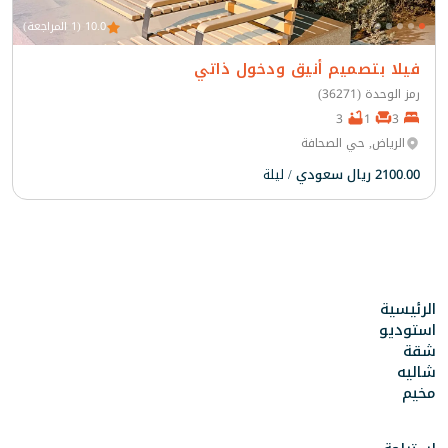
10.0 (1 المراجعة)
فيلا بتصميم أنيق ودخول ذاتي
رمز الوحدة (36271)
3
1
3
الرياض, حي الصحافة
2100.00 ريال سعودي
/ ليلة
الرئيسية
استوديو
شقة
شاليه
مخيم