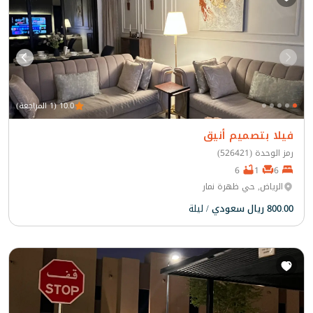
10.0 (1 المراجعة)
فيلا بتصميم أنيق
رمز الوحدة (526421)
6
1
6
الرياض, حي ظهرة نمار
800.00 ريال سعودي
/ ليلة