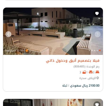
10.0 (1 المراجعة)
فيلا بتصميم أنيق ودخول ذاتي
رمز الوحدة (806485)
3
1
3
الرياض, سدرة
2100.00 ريال سعودي
/ ليلة