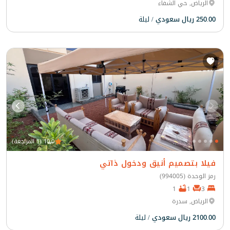
الرياض, حي الشفاء
250.00 ريال سعودي
/ ليلة
10.0 (1 المراجعة)
فيلا بتصميم أنيق ودخول ذاتي
رمز الوحدة (994005)
1
1
3
الرياض, سدرة
2100.00 ريال سعودي
/ ليلة