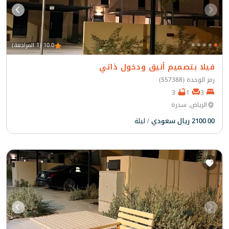
10.0 (1 المراجعة)
فيلا بتصميم أنيق ودخول ذاتي
رمز الوحدة (557388)
3
1
3
الرياض, سدرة
2100.00 ريال سعودي
/ ليلة