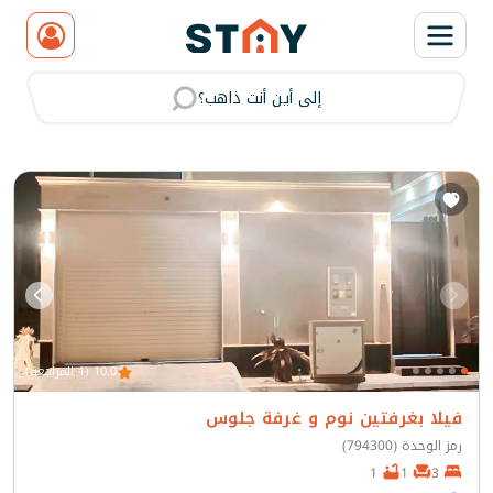
إلى أين أنت ذاهب؟
مسح
10.0 (1 المراجعة)
فيلا بغرفتين نوم و غرفة جلوس
رمز الوحدة (794300)
1
1
3