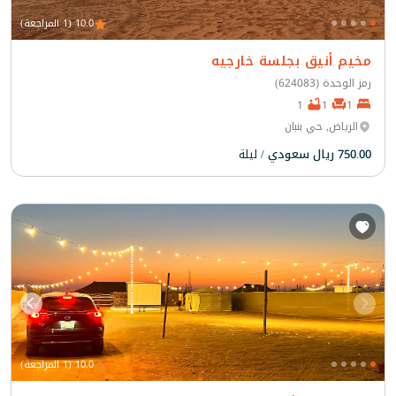
10.0 (1 المراجعة)
مخيم أنيق بجلسة خارجيه
رمز الوحدة (624083)
1
1
1
الرياض, حي بنبان
750.00 ريال سعودي
/ ليلة
10.0 (1 المراجعة)