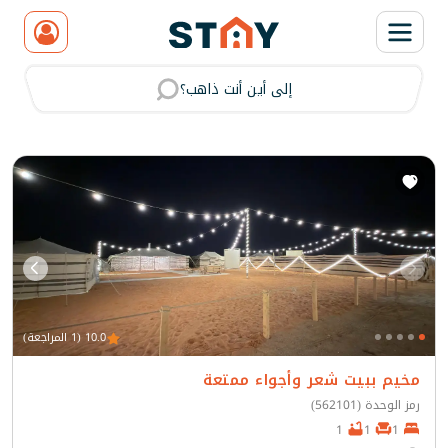
إلى أين أنت ذاهب؟
مسح
10.0 (1 المراجعة)
مخيم ببيت شعر وأجواء ممتعة
رمز الوحدة (562101)
1
1
1