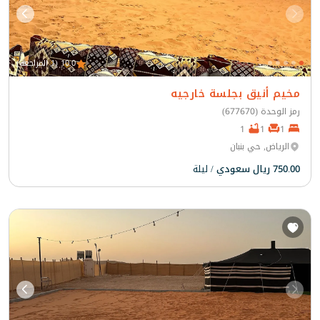
10.0 (1 المراجعة)
مخيم أنيق بجلسة خارجيه
رمز الوحدة (677670)
1
1
1
الرياض, حي بنبان
750.00 ريال سعودي
/ ليلة