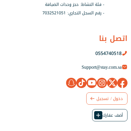
- فئة النشاط: حجز وحدات الضيافة
- رقم السجل التجاري: 7032521051
اتصل بنا
0554740518
Support@stay.com.sa
دخول / تسجيل
أضف عقارك