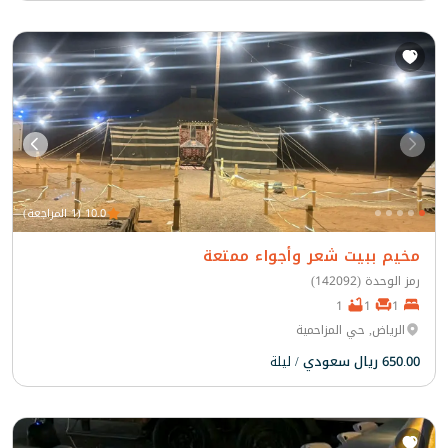
10.0 (1 المراجعة)
مخيم ببيت شعر وأجواء ممتعة
رمز الوحدة (142092)
1
1
1
الرياض, حي المزاحمية
650.00 ريال سعودي
/ ليلة