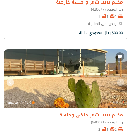
مخيم ببيت شعر و جلسة خارجية
رمز الوحدة (420677)
1
1
1
الرياض, حي الجنادرية
500.00 ريال سعودي
/ ليلة
10.0 (1 المراجعة)
مخيم ببيت شعر ملكي وجلسة
رمز الوحدة (940031)
2
1
2