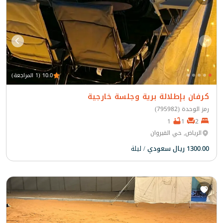
10.0 (1 المراجعة)
كرفان بإطلالة برية وجلسة خارجية
رمز الوحدة (795982)
1
1
2
الرياض, حي القيروان
1300.00 ريال سعودي
/ ليلة