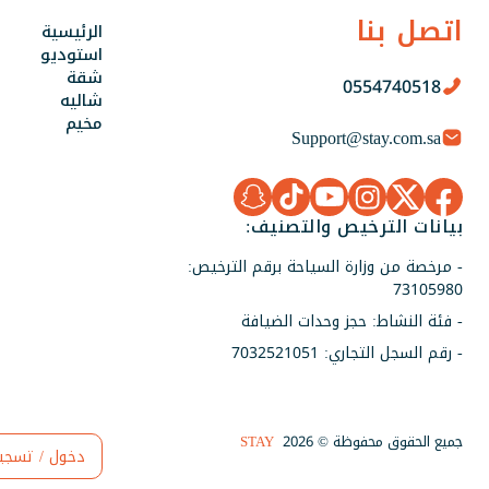
اتصل بنا
الرئيسية
استوديو
شقة
0554740518
شاليه
مخيم
Support@stay.com.sa
بيانات الترخيص والتصنيف:
- مرخصة من وزارة السياحة برقم الترخيص:
73105980
- فئة النشاط: حجز وحدات الضيافة
- رقم السجل التجاري: 7032521051
جميع الحقوق محفوظة © 2026
STAY
دخول / تسجي