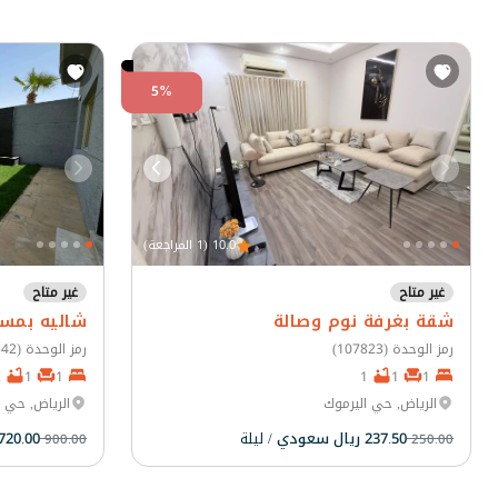
5%
10.0 (1 المراجعة)
غير متاح
غير متاح
شقة بغرفة نوم وصالة
شاليه بمس
رمز الوحدة (107823)
رمز الوحدة (202542)
2
1
1
1
1
1
الرياض, حي اليرموك
الرياض, حي ا
237.50 ريال سعودي
/ ليلة
720.00 ريال سعودي
900.00
250.00