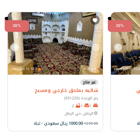
20%
20%
10.0 (1 المراجعة)
10.0 (1 المراجعة)
غير متاح
ي
شاليه بملحق خارجي ومسبح
رمز الوحدة (931220)
2
1
1
الرياض, حي الرمال
لة
1000.00 ريال سعودي
/ ليلة
1250.00