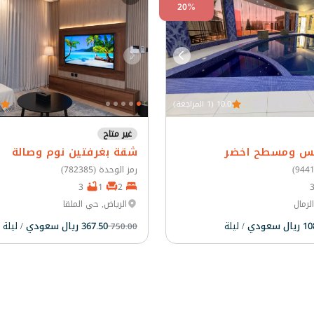
20%
10.0 (1 المراجعة)
غير متاح
لس ومسطح اخضر
شقة بغرفتين نوم وصالة
رمز الوحدة (782385)
3
1
2
لرمال
الرياض, حي الملقا
 سعودي
/ ليلة
367.50 ريال سعودي
/ ليلة
750.00