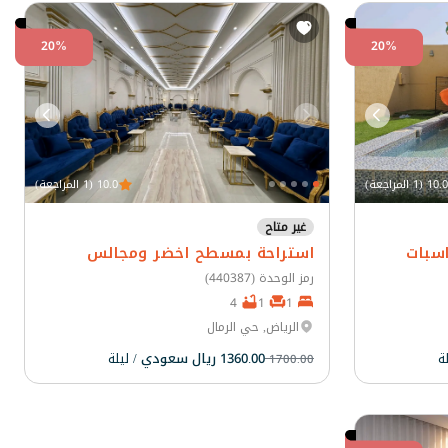
20%
20%
10.0 (1 المراجعة)
10.0 (1 المراجعة)
غير متاح
سبات
استراحة بمسطح اخضر ومجالس
رمز الوحدة (440387)
4
1
1
الرياض, حي الرمال
لة
1360.00 ريال سعودي
/ ليلة
1700.00