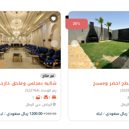
20%
10.0 (1 المراجعة)
غير متاح
طح اخضر ومسبح
شاليه بمجلس وملحق خارج
رمز الوحدة (522764)
1
1
1
لرمال
الرياض, حي الرمال
/ ليلة
1200.00 ريال سعودي
/ لي
1500.00