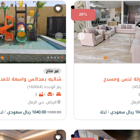
20%
10.0 (1 المراجعة)
غير متاح
ولة تنس ومسبح
شاليه بمجالس واسعة للمنا
رمز الوحدة (160664)
3
1
1
لرمال
الرياض, حي الرمال
 سعودي
/ ليلة
1040.00 ريال سعودي
/ لي
1300.00