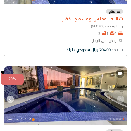
غير متاح
شاليه بمجلس ومسطح اخضر
رمز الوحدة (960200)
3
1
1
الرياض, حي الرمال
704.00 ريال سعودي
/ ليلة
880.00
20%
10.0 (1 المراجعة)