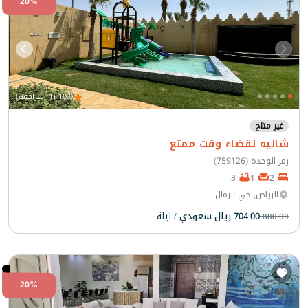
20%
10.0 (1 المراجعة)
غير متاح
شاليه لقضاء وقت ممتع
رمز الوحدة (759126)
3
1
2
الرياض, حي الرمال
704.00 ريال سعودي
/ ليلة
880.00
20%