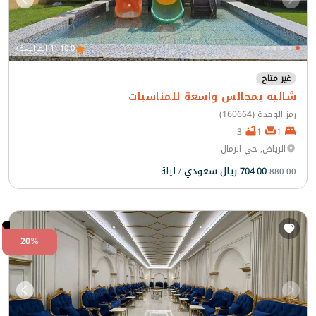
10.0 (1 المراجعة)
غير متاح
شاليه بمجالس واسعة للمناسبات
رمز الوحدة (160664)
3
1
1
الرياض, حي الرمال
704.00 ريال سعودي
/ ليلة
880.00
20%