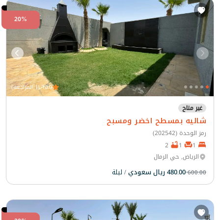
20%
10.0 (1 المراجعة)
غير متاح
شاليه بمسطح اخضر ومسبح
رمز الوحدة (202542)
2
1
1
الرياض, حي الرمال
480.00 ريال سعودي
/ ليلة
600.00