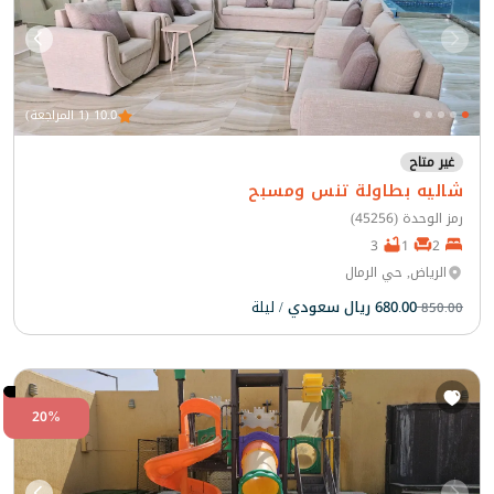
10.0 (1 المراجعة)
غير متاح
شاليه بطاولة تنس ومسبح
رمز الوحدة (45256)
3
1
2
الرياض, حي الرمال
680.00 ريال سعودي
/ ليلة
850.00
20%