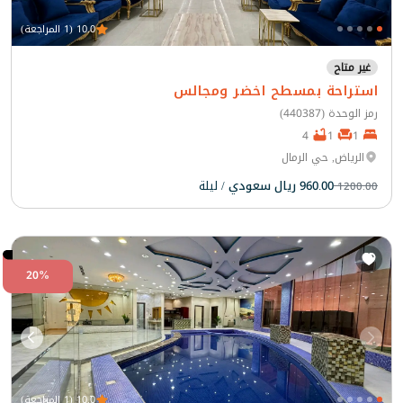
10.0 (1 المراجعة)
غير متاح
استراحة بمسطح اخضر ومجالس
رمز الوحدة (440387)
4
1
1
الرياض, حي الرمال
960.00 ريال سعودي
/ ليلة
1200.00
20%
10.0 (1 المراجعة)