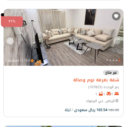
11%
10.0 (1 المراجعة)
غير متاح
شقة بغرفة نوم وصالة
رمز الوحدة (107823)
1
1
1
الرياض, حي اليرموك
165.54 ريال سعودي
/ ليلة
186.00