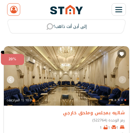
إلى أين أنت ذاهب؟
مسح
20%
10.0 (1 المراجعة)
شاليه بمجلس وملحق خارجي
رمز الوحدة (522764)
1
1
1