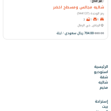
غير متاح
شاليه مجالس ومسطح اخضر
رمز الوحدة (944137)
3
1
1
الرياض, حي الرمال
704.00 ريال سعودي
/ ليلة
880.00
الرئيسية
استوديو
شقة
شاليه
مخيم
إستراحة
بيت