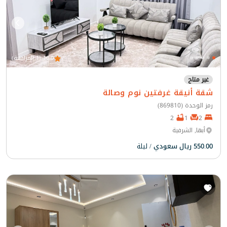
10.0 (1 المراجعة)
غير متاح
شقة أنيقة غرفتين نوم وصالة
رمز الوحدة (869810)
2
1
2
أبها, الشرفية
550.00 ريال سعودي
/ ليلة