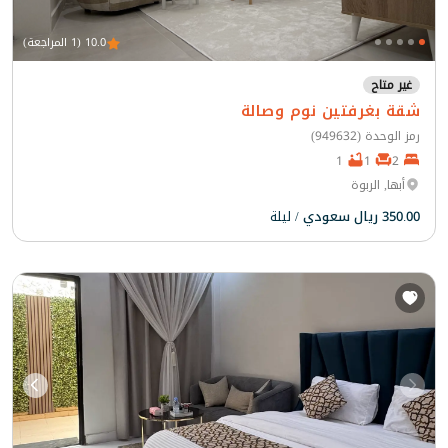
10.0 (1 المراجعة)
غير متاح
شقة بغرفتين نوم وصالة
رمز الوحدة (949632)
1
1
2
أبها, الربوة
350.00 ريال سعودي
/ ليلة