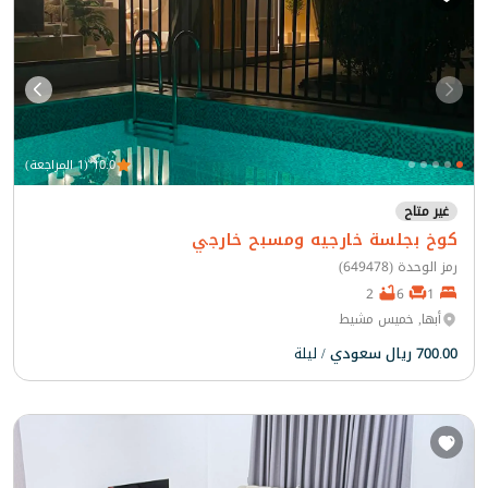
10.0 (1 المراجعة)
غير متاح
كوخ بجلسة خارجيه ومسبح خارجي
رمز الوحدة (649478)
2
6
1
أبها, خميس مشيط
700.00 ريال سعودي
/ ليلة