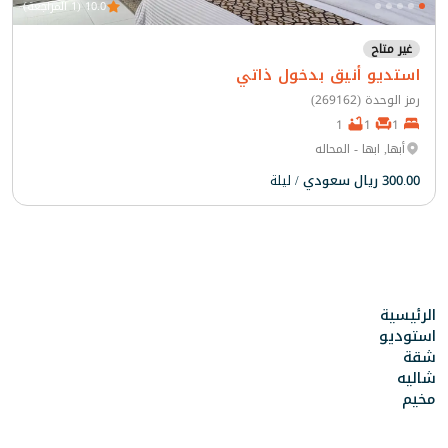
10.0 (1 المراجعة)
غير متاح
استديو أنيق بدخول ذاتي
رمز الوحدة (269162)
1
1
1
أبها, ابها - المحاله
300.00 ريال سعودي
/ ليلة
الرئيسية
استوديو
شقة
شاليه
مخيم