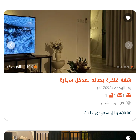
10.0 (1 المراجعة)
شقة فاخرة بصاله بمدخل سيارة
رمز الوحدة (417093)
1
1
1
أبها, حي الشفاء
400.00 ريال سعودي
/ ليلة