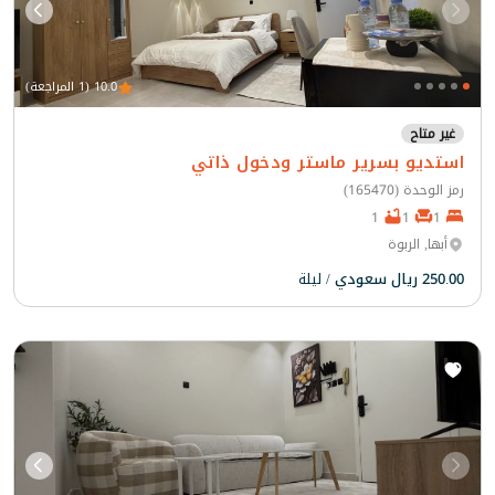
10.0 (1 المراجعة)
غير متاح
استديو بسرير ماستر ودخول ذاتي
رمز الوحدة (165470)
1
1
1
أبها, الربوة
250.00 ريال سعودي
/ ليلة