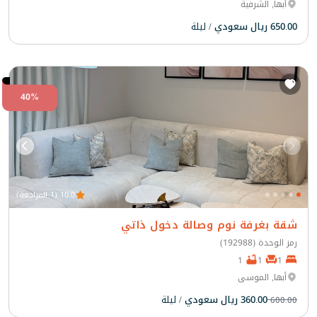
أبها, الشرفية
650.00 ريال سعودي
/ ليلة
40%
10.0 (1 المراجعة)
شقة بغرفة نوم وصالة دخول ذاتي
رمز الوحدة (192988)
1
1
1
أبها, الموسى
360.00 ريال سعودي
/ ليلة
600.00