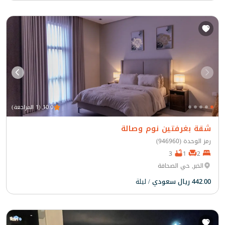
10.0 (1 المراجعة)
شقة بغرفتين نوم وصالة
رمز الوحدة (946960)
3
1
2
الخبر, حي الصحافة
442.00 ريال سعودي
/ ليلة