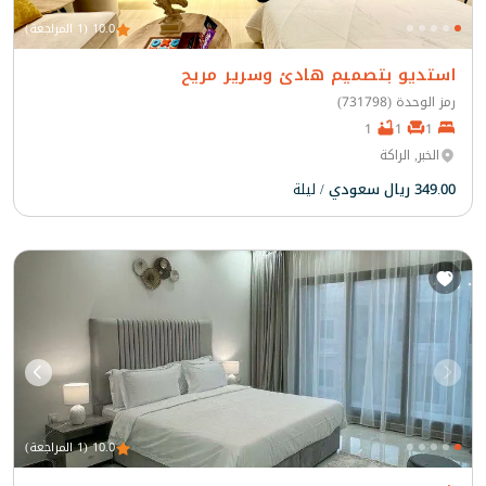
10.0 (1 المراجعة)
استديو بتصميم هادئ وسرير مريح
رمز الوحدة (731798)
1
1
1
الخبر, الراكة
349.00 ريال سعودي
/ ليلة
10.0 (1 المراجعة)