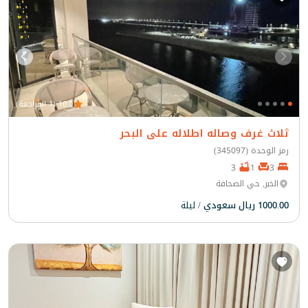
10.0 (1 المراجعة)
ثلاث غرف وصاله اطلاله على البحر
رمز الوحدة (345097)
3
1
3
الخبر, حي الصحافة
1000.00 ريال سعودي
/ ليلة