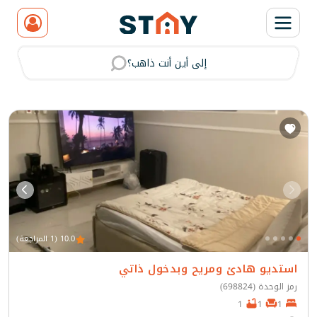
إلى أين أنت ذاهب؟
مسح
10.0 (1 المراجعة)
استديو هادئ ومريح وبدخول ذاتي
رمز الوحدة (698824)
1
1
1