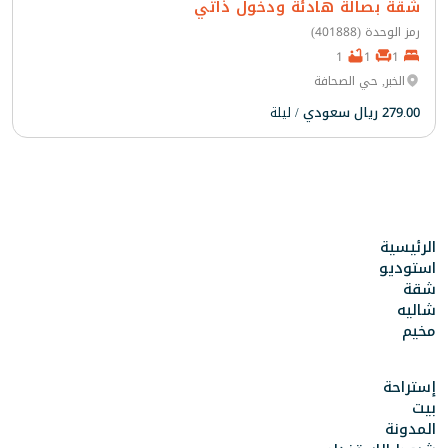
شقة بصالة هادئة ودخول ذاتي
رمز الوحدة (401888)
1
1
1
الخبر, حي الصحافة
279.00 ريال سعودي
/ ليلة
الرئيسية
استوديو
شقة
شاليه
مخيم
إستراحة
بيت
المدونة