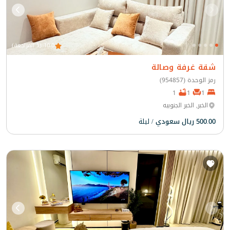
10.0 (1 المراجعة)
شقة غرفة وصالة
رمز الوحدة (954857)
1
1
1
الخبر, الخبر الجنوبيه
500.00 ريال سعودي
/ ليلة