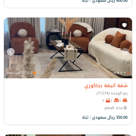
900.00 ريال سعودي
/ ليلة
10.0 (1 المراجعة)
شقة أنيقة بجاكوزي
رمز الوحدة (71274)
1
1
1
جدة, السامر
350.00 ريال سعودي
/ ليلة