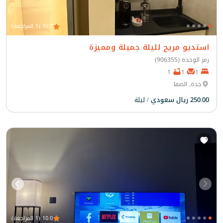
10.0 (1 المراجعة)
استديو مريح لليلة جميلة ومميزة
رمز الوحدة (906355)
1
1
1
جدة, الصفا
250.00 ريال سعودي
/ ليلة
10.0 (1 المراجعة)