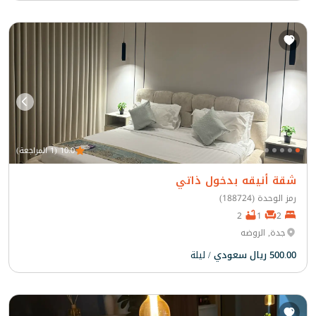
10.0 (1 المراجعة)
شقة أنيقه بدخول ذاتي
رمز الوحدة (188724)
2
1
2
جدة, الروضه
500.00 ريال سعودي
/ ليلة