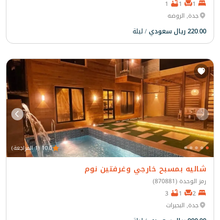
1
1
1
جدة, الروضه
220.00 ريال سعودي
/ ليلة
10.0 (1 المراجعة)
شاليه بمسبح خارجي وغرفتين نوم
رمز الوحدة (870881)
3
1
2
جدة, البحيرات