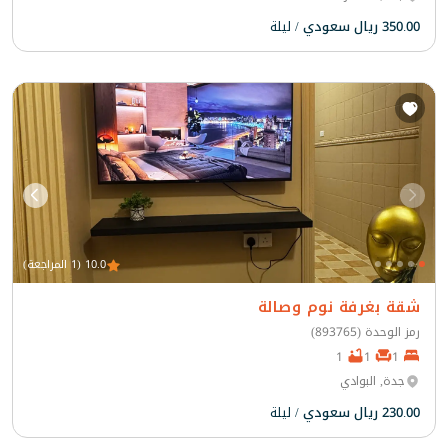
350.00 ريال سعودي
/ ليلة
10.0 (1 المراجعة)
شقة بغرفة نوم وصالة
رمز الوحدة (893765)
1
1
1
جدة, البوادي
230.00 ريال سعودي
/ ليلة