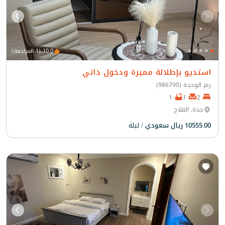
10.0 (1 المراجعة)
استديو بإطلالة مميزة ودخول ذاتي
رمز الوحدة (986790)
1
1
2
جدة, الفلاح
10555.00 ريال سعودي
/ ليلة