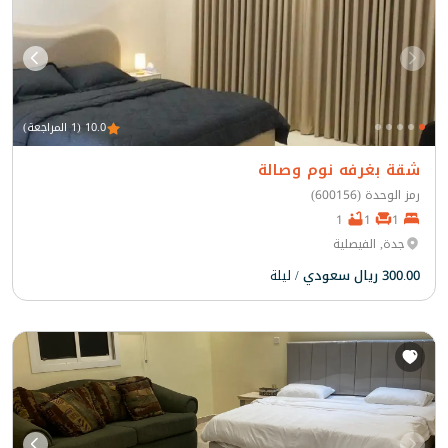
10.0 (1 المراجعة)
شقة بغرفه نوم وصالة
رمز الوحدة (600156)
1
1
1
جدة, الفيصلية
300.00 ريال سعودي
/ ليلة