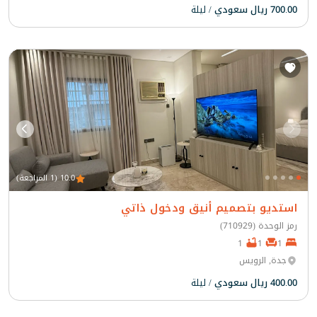
700.00 ريال سعودي
/ ليلة
10.0 (1 المراجعة)
استديو بتصميم أنيق ودخول ذاتي
رمز الوحدة (710929)
1
1
1
جدة, الرويس
400.00 ريال سعودي
/ ليلة