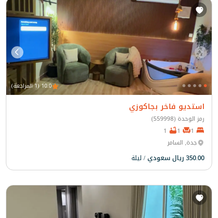
10.0 (1 المراجعة)
استديو فاخر بجاكوزي
رمز الوحدة (559998)
1
1
1
جدة, السامر
350.00 ريال سعودي
/ ليلة