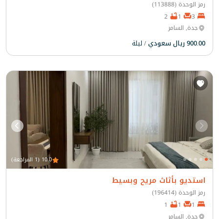
رمز الوحدة (113888)
2
1
3
جدة, السامر
900.00 ريال سعودي
/ ليلة
10.0 (1 المراجعة)
استديو بأثاث مريح وبسيط
رمز الوحدة (196414)
1
1
1
جدة, السامر