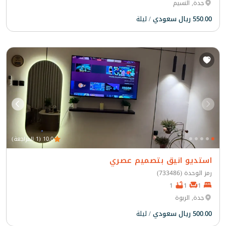
جدة, النسيم
550.00 ريال سعودي
/ ليلة
10.0 (1 المراجعة)
استديو انيق بتصميم عصري
رمز الوحدة (733486)
1
1
1
جدة, الربوة
500.00 ريال سعودي
/ ليلة