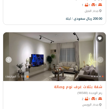
1
1
1
جدة, النخيل
200.00 ريال سعودي
/ ليلة
10.0 (1 المراجعة)
شقة بثلاث غرف نوم وصالة
رمز الوحدة (98588)
2
1
3
جدة, الرويس