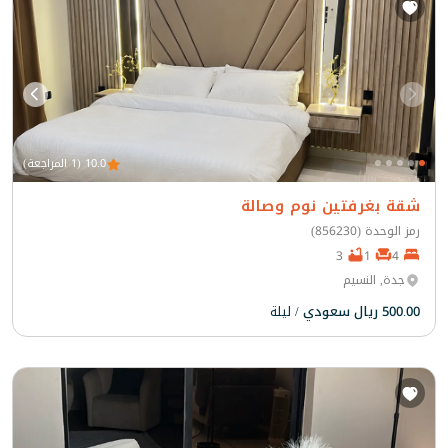
10.0 (1 المراجعة)
شقة بغرفتين نوم وصالة
رمز الوحدة (856230)
3
1
4
جدة, النسيم
500.00 ريال سعودي
/ ليلة