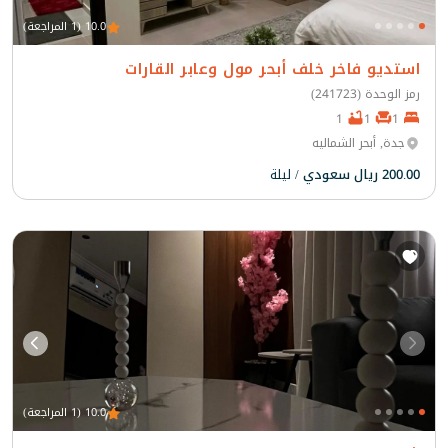
10.0 (1 المراجعة)
استديو فاخر خلف أبحر مول وعابر القارات
رمز الوحدة (241723)
1
1
1
جدة, أبحر الشماليه
200.00 ريال سعودي
/ ليلة
10.0 (1 المراجعة)