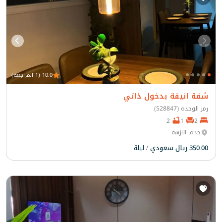
10.0 (1 المراجعة)
شقة انيقة بدخول ذاتي
رمز الوحدة (528847)
2
1
2
جدة, النزهه
350.00 ريال سعودي
/ ليلة