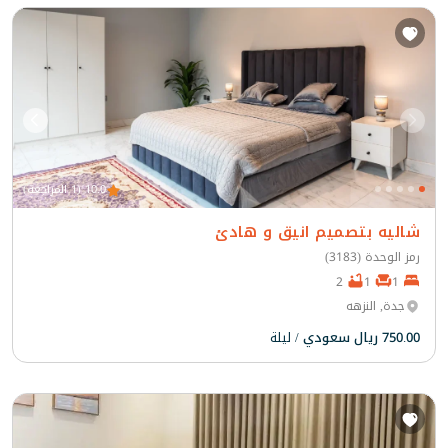
10.0 (1 المراجعة)
شاليه بتصميم انيق و هادئ
رمز الوحدة (3183)
2
1
1
جدة, النزهه
750.00 ريال سعودي
/ ليلة