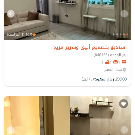
10.0 (1 المراجعة)
استديو بتصميم أنيق وسرير مريح
رمز الوحدة (846165)
1
1
1
جدة, النعيم
250.00 ريال سعودي
/ ليلة