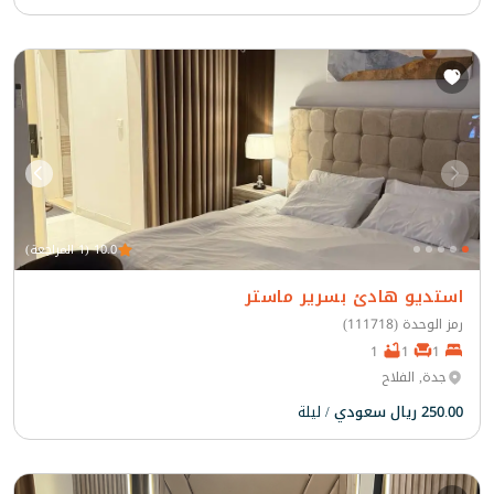
10.0 (1 المراجعة)
استديو هادئ بسرير ماستر
رمز الوحدة (111718)
1
1
1
جدة, الفلاح
250.00 ريال سعودي
/ ليلة