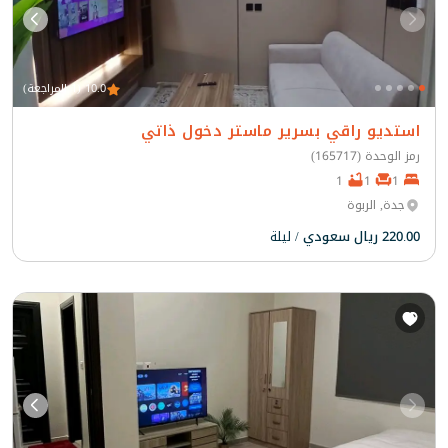
10.0 (1 المراجعة)
استديو راقي بسرير ماستر دخول ذاتي
رمز الوحدة (165717)
1
1
1
جدة, الربوة
220.00 ريال سعودي
/ ليلة