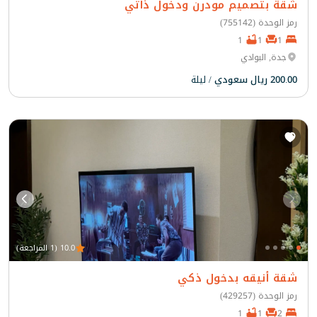
شقة بتصميم مودرن ودخول ذاتي
رمز الوحدة (755142)
1
1
1
جدة, البوادي
200.00 ريال سعودي
/ ليلة
10.0 (1 المراجعة)
شقة أنيقه بدخول ذكي
رمز الوحدة (429257)
1
1
2