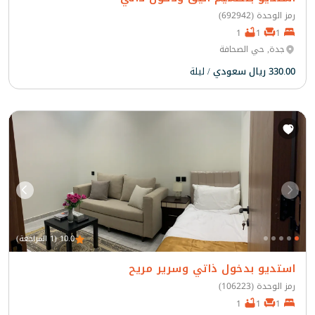
رمز الوحدة (692942)
1
1
1
جدة, حي الصحافة
330.00 ريال سعودي
/ ليلة
10.0 (1 المراجعة)
استديو بدخول ذاتي وسرير مريح
رمز الوحدة (106223)
1
1
1