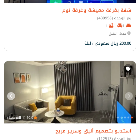
شقة بغرفة معيشة وغرفة نوم
رمز الوحدة (439958)
1
1
1
جدة, النخيل
200.00 ريال سعودي
/ ليلة
10.0 (1 المراجعة)
استديو بتصميم أنيق وسرير مريح
رمز الوحدة (112513)