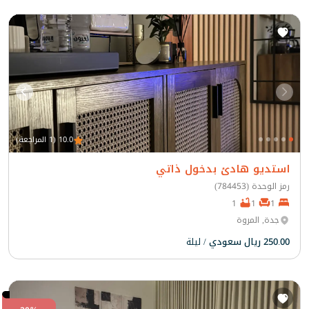
10.0 (1 المراجعة)
استديو هادئ بدخول ذاتي
رمز الوحدة (784453)
1
1
1
جدة, المروة
250.00 ريال سعودي
/ ليلة