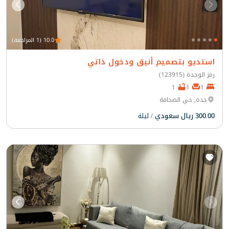
10.0 (1 المراجعة)
استديو بتصميم أنيق ودخول ذاتي
رمز الوحدة (123915)
1
1
1
جدة, حي الصحافة
300.00 ريال سعودي
/ ليلة