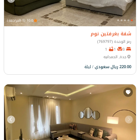
10.0 (1 المراجعة)
شقة بغرفتين نوم
رمز الوحدة (769797)
1
1
3
جدة, الحمدانيه
220.00 ريال سعودي
/ ليلة