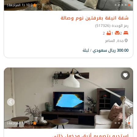
10.0 (1 المراجعة)
شقة انيقة بغرفتين نوم وصالة
رمز الوحدة (517326)
2
1
2
جدة, السامر
300.00 ريال سعودي
/ ليلة
10.0 (1 المراجعة)
استديو بتصميم أنيق ودخول ذاتي