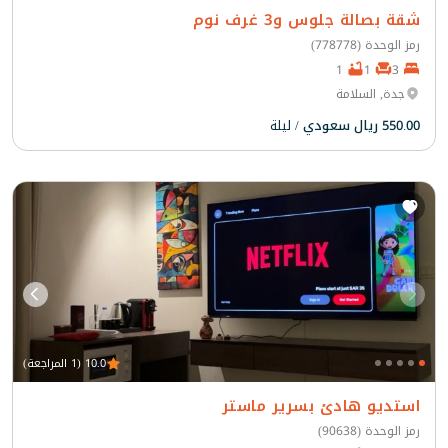
شقة بصالة جلوس و3 غرف نوم
رمز الوحدة (778778)
1
1
3
جدة, السلامة
550.00 ريال سعودي
/ ليلة
10.0 (1 المراجعة)
استديو هادئ بسرير ماستر
رمز الوحدة (90638)