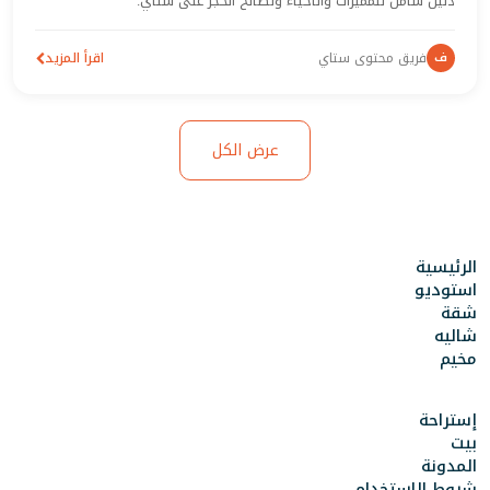
دليل شامل للمميزات والأحياء ونصائح الحجز على ستاي.
ف
فريق محتوى ستاي
اقرأ المزيد
عرض الكل
الرئيسية
استوديو
شقة
شاليه
مخيم
إستراحة
بيت
المدونة
شروط الإستخدام