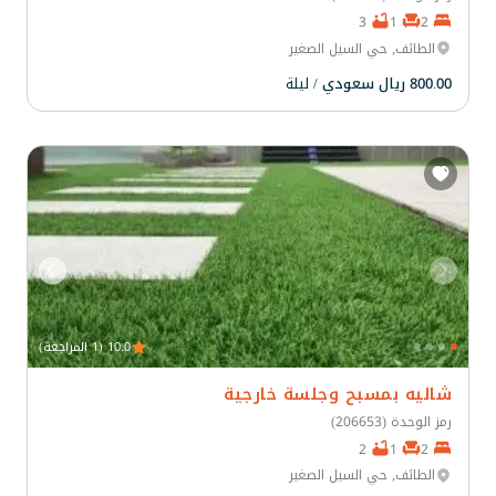
3
1
2
الطائف, حي السيل الصغير
800.00 ريال سعودي
/ ليلة
10.0 (1 المراجعة)
شاليه بمسبح وجلسة خارجية
رمز الوحدة (206653)
2
1
2
الطائف, حي السيل الصغير