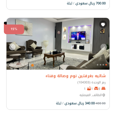
700.00 ريال سعودي
/ ليلة
15%
10.0 (1 المراجعة)
شاليه بغرفتين نوم وصالة وفناء
رمز الوحدة (104303)
1
1
3
الطائف, الفيصليه
340.00 ريال سعودي
/ ليلة
400.00