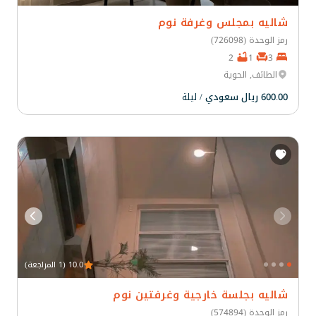
شاليه بمجلس وغرفة نوم
رمز الوحدة (726098)
2
1
3
الطائف, الحوية
600.00 ريال سعودي
/ ليلة
10.0 (1 المراجعة)
شاليه بجلسة خارجية وغرفتين نوم
رمز الوحدة (574894)