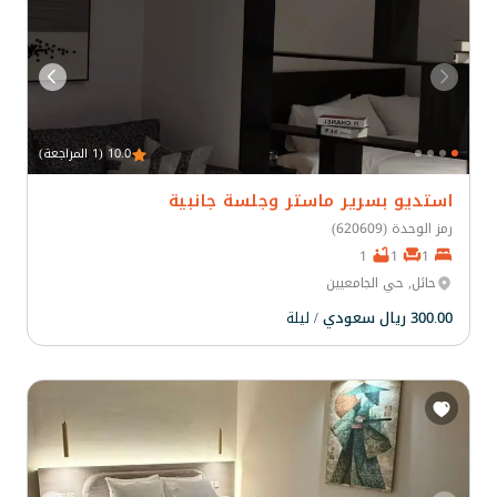
10.0 (1 المراجعة)
استديو بسرير ماستر وجلسة جانبية
رمز الوحدة (620609)
1
1
1
حائل, حي الجامعيين
300.00 ريال سعودي
/ ليلة