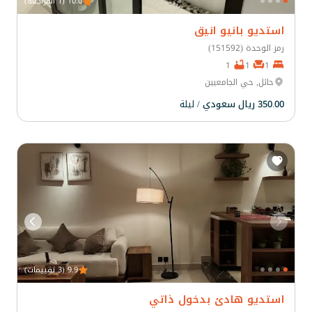
10.0 (1 المراجعة)
استديو بانيو انيق
رمز الوحدة (151592)
1
1
1
حائل, حي الجامعيين
350.00 ريال سعودي
/ ليلة
9.9 (3 تقييمات)
استديو هادئ بدخول ذاتي