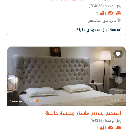
رمز الوحدة (704086)
1
1
1
حائل, حي الجامعيين
500.00 ريال سعودي
/ ليلة
10.0 (1 المراجعة)
استديو بسرير ماستر وجلسة جانبية
رمز الوحدة (64836)
1
1
1