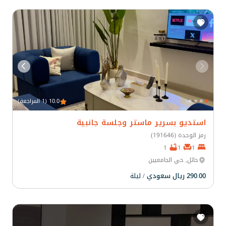
10.0 (1 المراجعة)
استديو بسرير ماستر وجلسة جانبية
رمز الوحدة (191646)
1
1
1
حائل, حي الجامعيين
290.00 ريال سعودي
/ ليلة