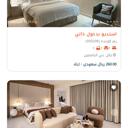
10.0 (1 المراجعة)
استديو بدخول ذاتي
رمز الوحدة (950208)
1
1
1
حائل, حي الجامعيين
260.00 ريال سعودي
/ ليلة