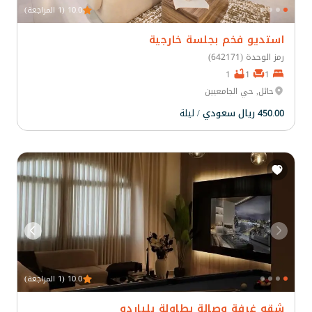
10.0 (1 المراجعة)
استديو فخم بجلسة خارجية
رمز الوحدة (642171)
1
1
1
حائل, حي الجامعيين
450.00 ريال سعودي
/ ليلة
10.0 (1 المراجعة)
شقه غرفة وصالة بطاولة بلياردو