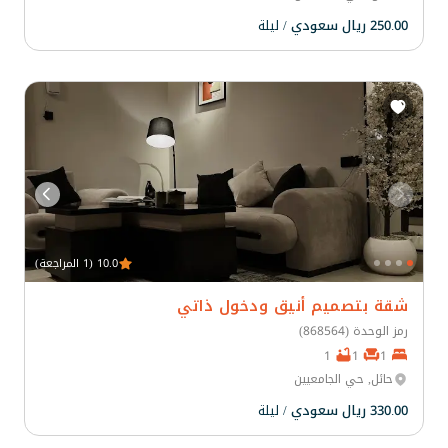
250.00 ريال سعودي
/ ليلة
10.0 (1 المراجعة)
شقة بتصميم أنيق ودخول ذاتي
رمز الوحدة (868564)
1
1
1
حائل, حي الجامعيين
330.00 ريال سعودي
/ ليلة